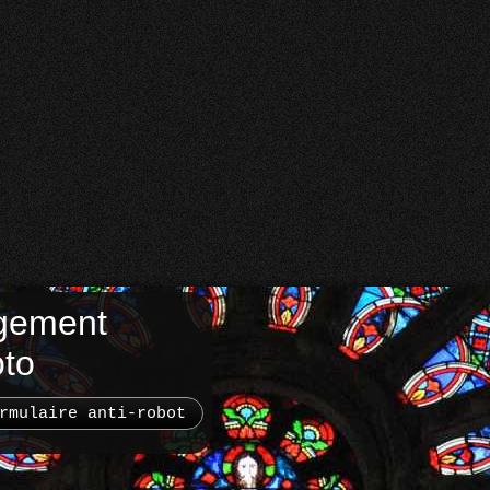
gement
oto