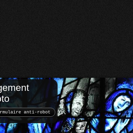
gement
oto