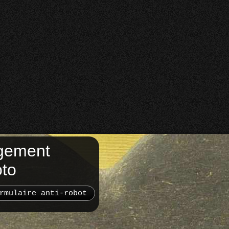
gement
oto