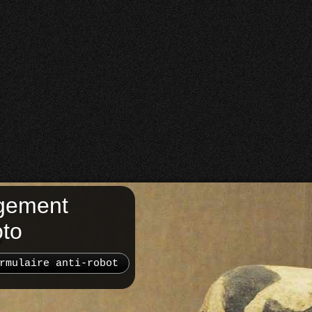
gement
oto