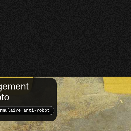
gement
oto