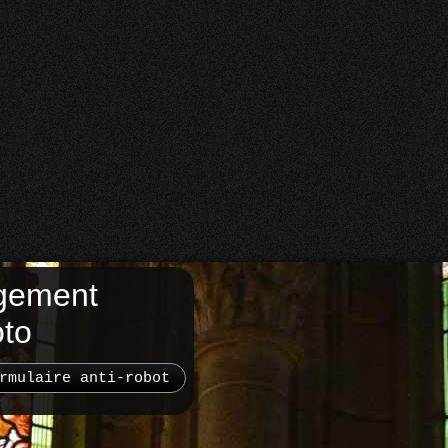
gement
oto