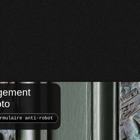
gement
oto