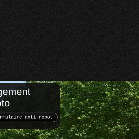
gement
oto