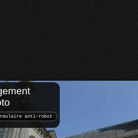
gement
oto