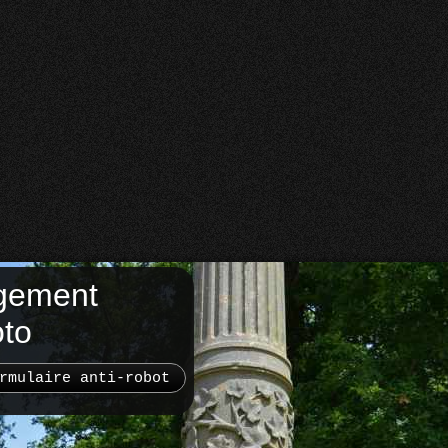
gement
oto