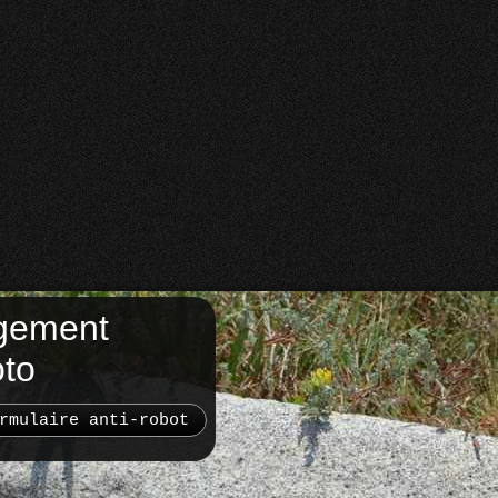
gement
oto