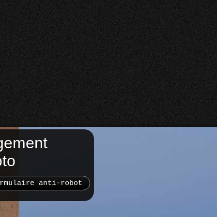
gement
oto