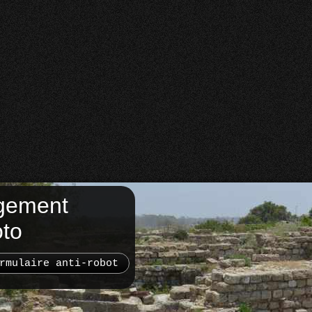
gement
oto