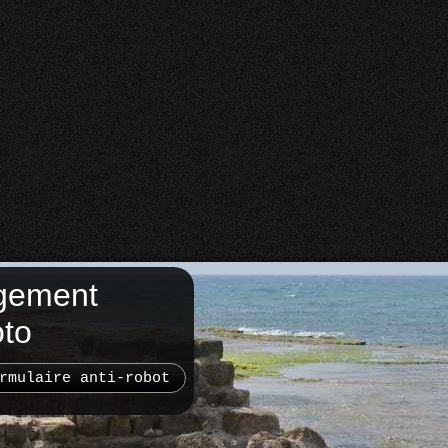
gement
oto