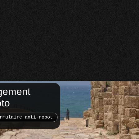
gement
oto