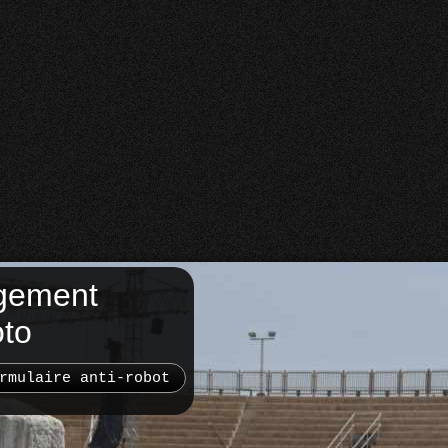
gement
oto