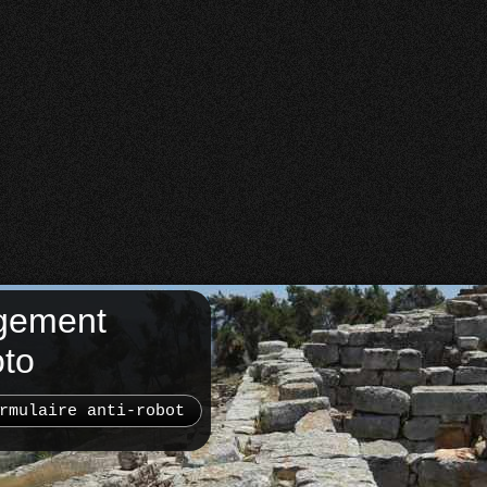
gement
oto