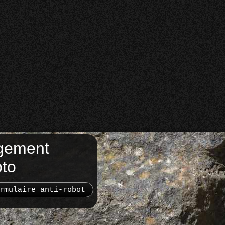
gement
oto