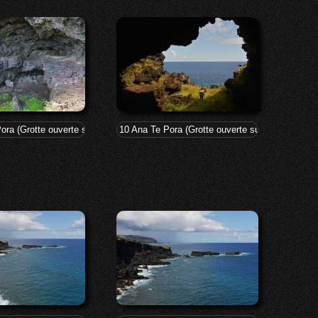
ora (Grotte ouverte sur la mer)
10 Ana Te Pora (Grotte ouverte sur la mer)