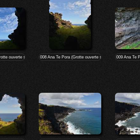
otte ouverte sur la mer)
008 Ana Te Pora (Grotte ouverte sur la mer)
009 Ana Te P