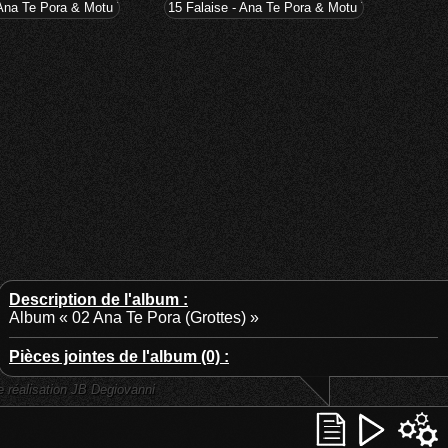
 Ana Te Pora & Motu Tautara
15 Falaise - Ana Te Pora & Motu Tautara
Description de l'album :
Album « 02 Ana Te Pora (Grottes) »
Pièces jointes de l'album (0) :
e réalisation JB Degiovanni