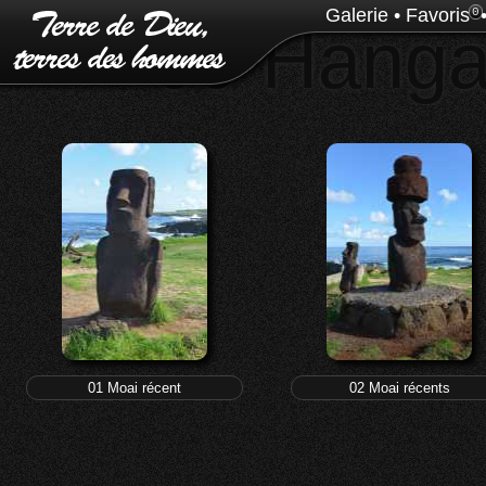
Galerie
•
Favoris
0
09 Hanga
01 Moai récent
02 Moai récents