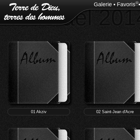
Galerie
•
Favoris
0
4 - Israël 201
01 Akziv
02 Saint-Jean d'Acre