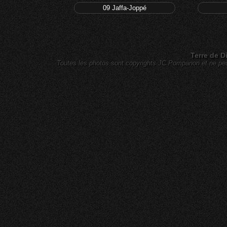
09 Jaffa-Joppé
Terre de D
Toutes les photos sont copyrights JC Pompanon et ne peuv