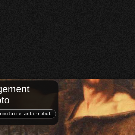
gement
oto