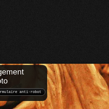
gement
oto