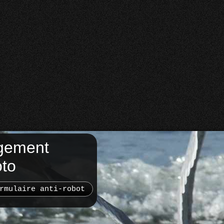
gement
oto