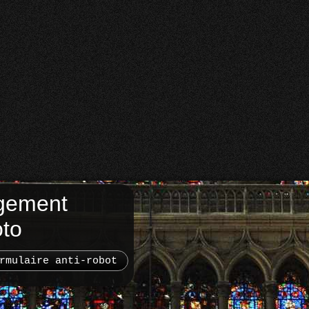
gement
oto