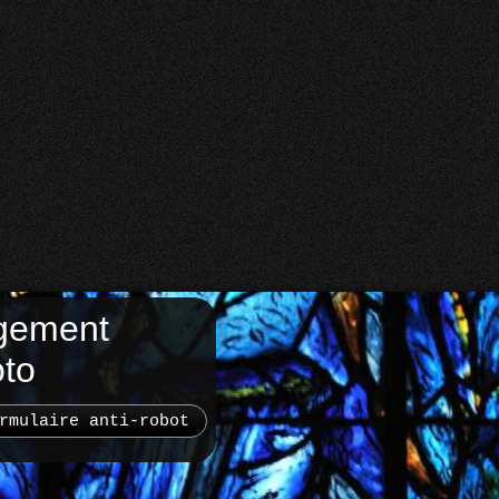
gement
oto