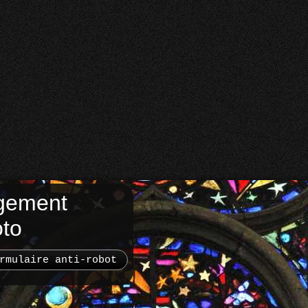
gement
oto