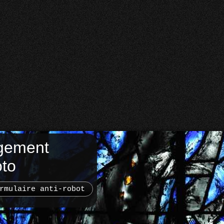
gement
oto