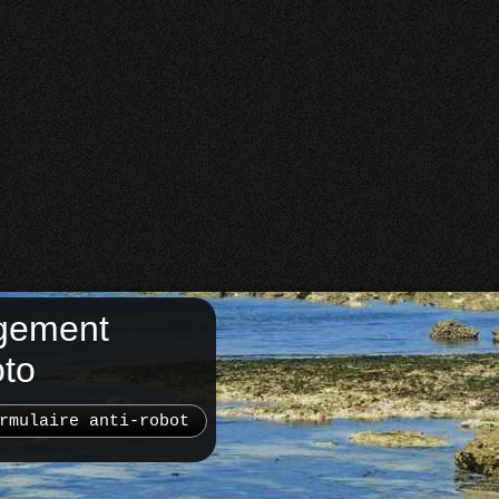
gement
oto