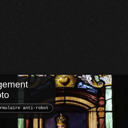
gement
oto