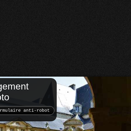
gement
oto