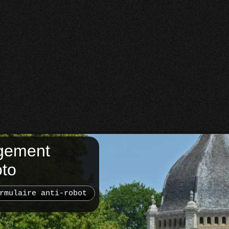
gement
oto