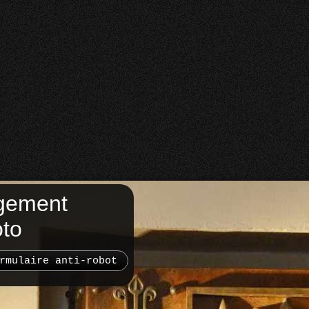
gement
oto