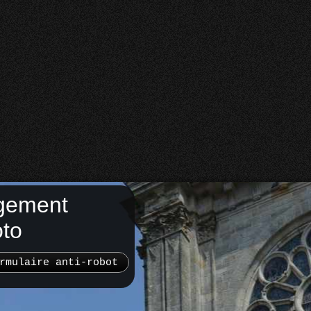
gement
oto