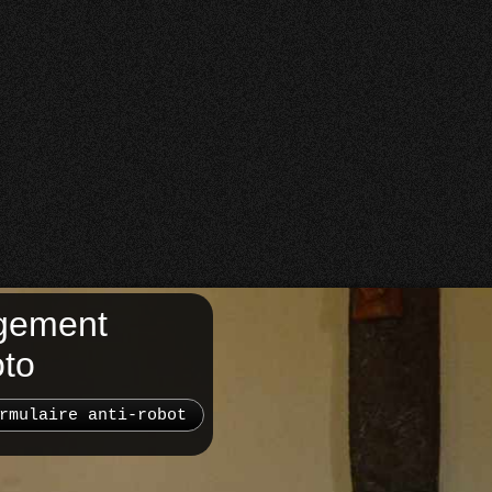
gement
oto