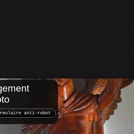
gement
oto