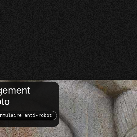
gement
oto