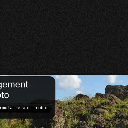
gement
oto