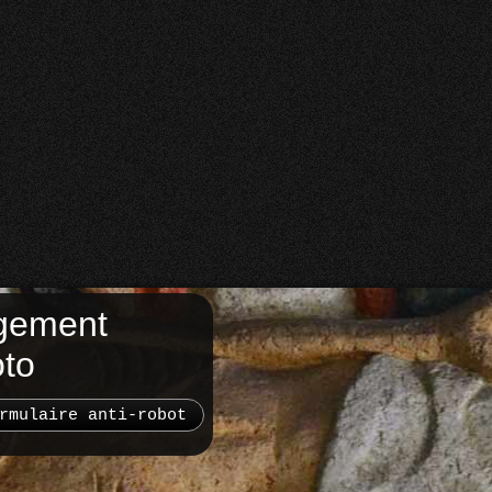
gement
oto