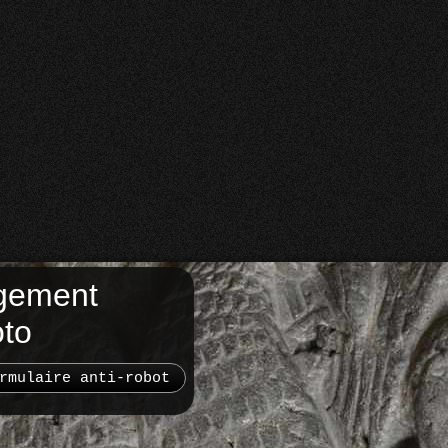
gement
oto