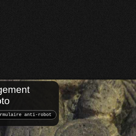
gement
oto