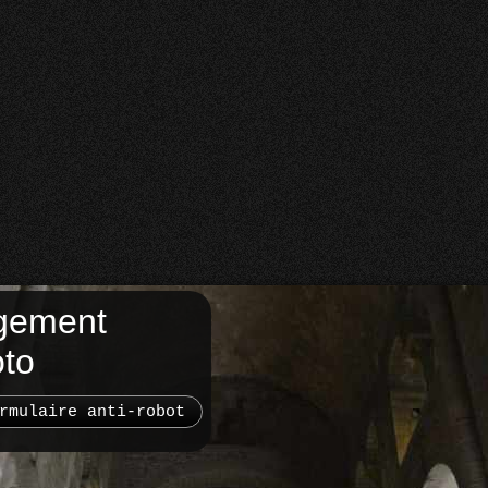
gement
oto