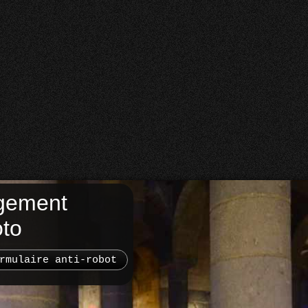
gement
oto