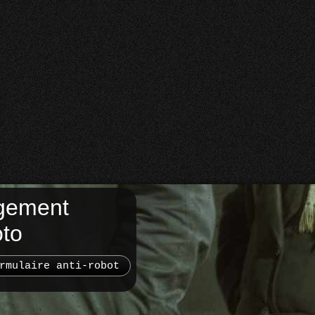
gement
oto