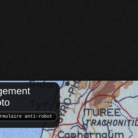
gement
oto