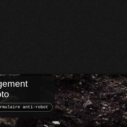
gement
oto