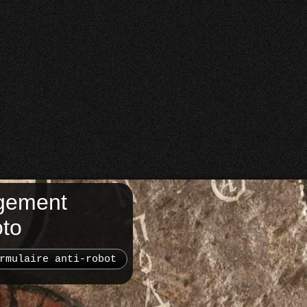
gement
oto