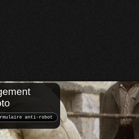
gement
oto