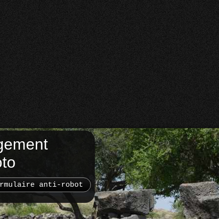
gement
oto