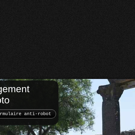
gement
oto